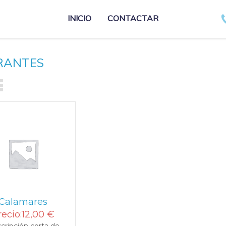
INICIO
CONTACTAR
RANTES
Calamares
recio:
12,00
€
cripción corta de