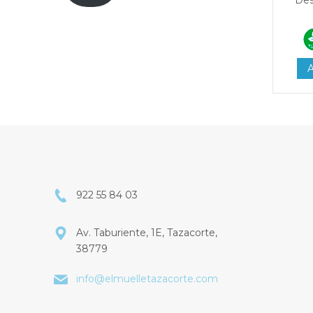
A
922 55 84 03
Av. Taburiente, 1E, Tazacorte,
38779
info@elmuelletazacorte.com